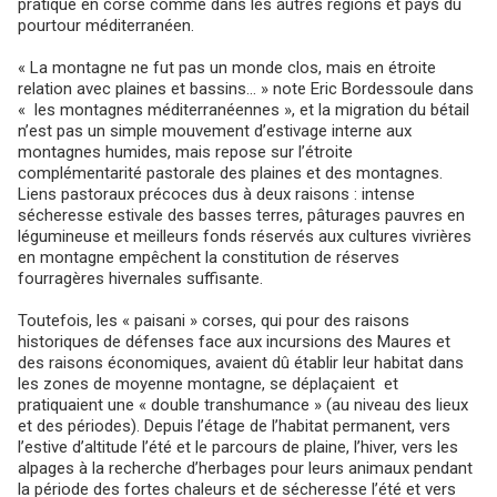
pratiqué en corse comme dans les autres régions et pays du
pourtour méditerranéen.
« La montagne ne fut pas un monde clos, mais en étroite
relation avec plaines et bassins… » note Eric Bordessoule dans
« les montagnes méditerranéennes », et la migration du bétail
n’est pas un simple mouvement d’estivage interne aux
montagnes humides, mais repose sur l’étroite
complémentarité pastorale des plaines et des montagnes.
Liens pastoraux précoces dus à deux raisons : intense
sécheresse estivale des basses terres, pâturages pauvres en
légumineuse et meilleurs fonds réservés aux cultures vivrières
en montagne empêchent la constitution de réserves
fourragères hivernales suffisante.
Toutefois, les « paisani » corses, qui pour des raisons
historiques de défenses face aux incursions des Maures et
des raisons économiques, avaient dû établir leur habitat dans
les zones de moyenne montagne, se déplaçaient et
pratiquaient une « double transhumance » (au niveau des lieux
et des périodes). Depuis l’étage de l’habitat permanent, vers
l’estive d’altitude l’été et le parcours de plaine, l’hiver, vers les
alpages à la recherche d’herbages pour leurs animaux pendant
la période des fortes chaleurs et de sécheresse l’été et vers