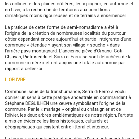
les collines et les plaines côtières, les « piaghi », en automne et
en hiver, à la recherche de territoires aux conditions
climatiques moins rigoureuses et de terrains à ensemencer.
La pratique de cette forme de semi-nomadisme a été à
l’origine de la création de nombreuses localités du pourtour
côtier dépendant encore aujourd’hui et partie intégrante d’une
commune « étendue » ayant son village « souche » dans
l’arrière pays montagnard. L’ancienne piève d’Ornanu, Coti-
Chjavari, Pietruseddu et Sarra di Farru se sont détachées de la
commune « mère » et ont acquis une totale autonomie par
rapport à celles-ci.
L OEUVRE
Commune issue de la transhumance, Serra di Ferro a voulu
donner un sens à cette pratique ancestrale en commandant à
Stéphane DEGUILHEN une œuvre symbolisant l’origine de la
commune. Par le « mariage » original du châtaignier et de
l’olivier, les deux arbres emblématiques de notre région, l’artiste
a mis en évidence les liens historiques, culturels et
géographiques qui existent entre littoral et intérieur.
Le terme « ammuntagnà » et son dérivé l’ammuntagnerà, laisse