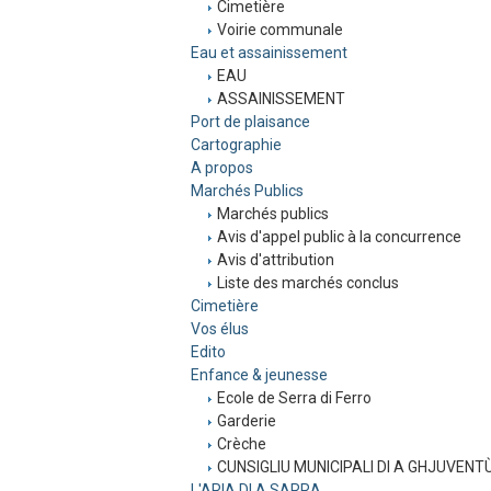
Cimetière
Voirie communale
Eau et assainissement
EAU
ASSAINISSEMENT
Port de plaisance
Cartographie
A propos
Marchés Publics
Marchés publics
Avis d'appel public à la concurrence
Avis d'attribution
Liste des marchés conclus
Cimetière
Vos élus
Edito
Enfance & jeunesse
Ecole de Serra di Ferro
Garderie
Crèche
CUNSIGLIU MUNICIPALI DI A GHJUVENT
L'ARIA DI A SARRA