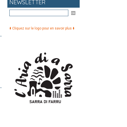
NEWSLETTER
⬇️ Cliquez sur le logo pour en savoir plus ⬇️