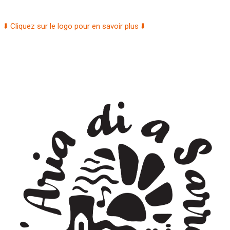
⬇️ Cliquez sur le logo pour en savoir plus ⬇️