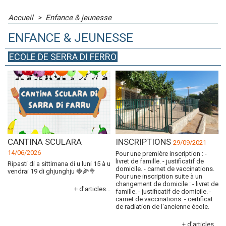
Accueil
>
Enfance & jeunesse
ENFANCE & JEUNESSE
ECOLE DE SERRA DI FERRO
CANTINA SCULARA
INSCRIPTIONS
29/09/2021
14/06/2026
Pour une première inscription : -
livret de famille. - justificatif de
Ripasti di a sittimana di u luni 15 à u
domicile. - carnet de vaccinations.
vendrai 19 di ghjunghju 🍓🌽🥦
Pour une inscription suite à un
changement de domicile : - livret de
+ d'articles...
famille. - justificatif de domicile. -
carnet de vaccinations. - certificat
de radiation de l'ancienne école.
+ d'articles...