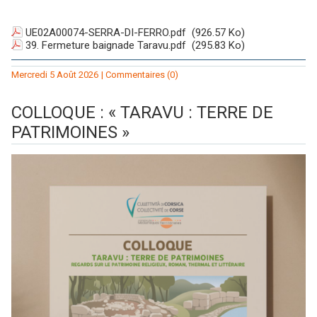
UE02A00074-SERRA-DI-FERRO.pdf
(926.57 Ko)
39. Fermeture baignade Taravu.pdf
(295.83 Ko)
Mercredi 5 Août 2026
|
Commentaires (0)
COLLOQUE : « TARAVU : TERRE DE
PATRIMOINES »