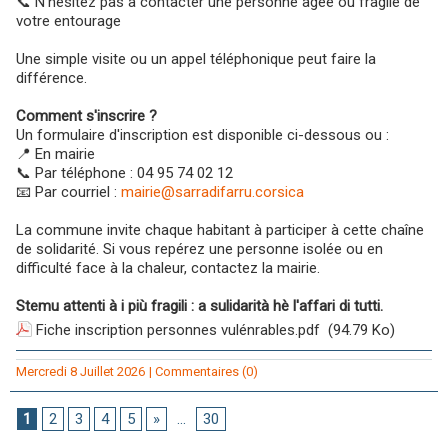
📞 N'hésitez pas à contacter une personne âgée ou fragile de
votre entourage
Une simple visite ou un appel téléphonique peut faire la
différence.
Comment s'inscrire ?
Un formulaire d'inscription est disponible ci-dessous ou :
📍 En mairie
📞 Par téléphone : 04 95 74 02 12
📧 Par courriel :
mairie@sarradifarru.corsica
La commune invite chaque habitant à participer à cette chaîne
de solidarité. Si vous repérez une personne isolée ou en
difficulté face à la chaleur, contactez la mairie.
Stemu attenti à i più fragili : a sulidarità hè l'affari di tutti.
Fiche inscription personnes vulénrables.pdf
(94.79 Ko)
Mercredi 8 Juillet 2026
|
Commentaires (0)
1
2
3
4
5
»
...
30