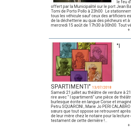
le feu d
offert par la Municipalité sur le port Jean B
Tomi de Porto Pollo à 23h00 Le stationne
tous les véhicule sauf ceux des artificiers es
de la déchetterie au quai des pêcheurs et à 
mercredi 15 août de 17h30 à 00h00. Tout véh
+ 
"I
SPARTIMENTI"
13/07/2018
Samedi 21 juillet au théâtre de verdure à 
rire avec " I spartimenti" une pièce de théât
burlesque écrite en langue Corse et imagin
Petru SQUARCINI , Marie Jo PERI CALABRO 
sœurs que tout oppose se retrouvent après
de leur mère chez le notaire pour la lecture
testament de cette dernière !...
+ 