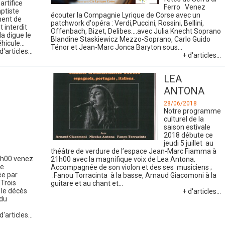
’artifice
Ferro Venez
aptiste
écouter la Compagnie Lyrique de Corse avec un
ment de
patchwork d'opéra : Verdi,Puccini, Rossini, Bellini,
t interdit
Offenbach, Bizet, Delibes....avec Julia Knecht Soprano
la digue le
Blandine Staskiewicz Mezzo-Soprano, Carlo Guido
icule...
Ténor et Jean-Marc Jonca Baryton sous...
d'articles...
+ d'articles...
LEA
ANTONA
28/06/2018
Notre programme
culturel de la
saison estivale
2018 débute ce
jeudi 5 juillet au
théâtre de verdure de l’espace Jean-Marc Fiamma à
21h00 venez
21h00 avec la magnifique voix de Lea Antona.
re
Accompagnée de son violon et des ses musiciens ;
ée par
.Fanou Torracinta à la basse, Arnaud Giacomoni à la
Trois
guitare et au chant et...
 le décès
+ d'articles...
 du
d'articles...