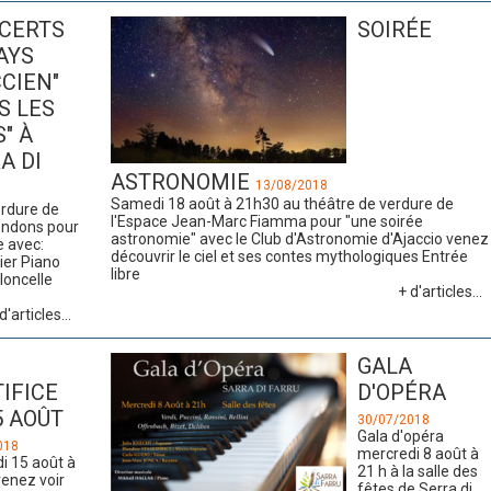
CERTS
SOIRÉE
AYS
CIEN"
S LES
" À
A DI
ASTRONOMIE
13/08/2018
Samedi 18 août à 21h30 au théâtre de verdure de
erdure de
l'Espace Jean-Marc Fiamma pour "une soirée
endons pour
astronomie" avec le Club d'Astronomie d'Ajaccio venez
avec: ​
découvrir le ciel et ses contes mythologiques Entrée
ier Piano
libre
loncelle
+ d'articles...
d'articles...
GALA
TIFICE
D'OPÉRA
5 AOÛT
30/07/2018
Gala d'opéra
018
mercredi 8 août à
i 15 août à
21 h à la salle des
enez voir
fêtes de Serra di