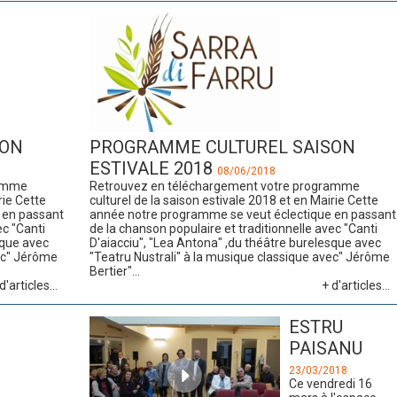
SON
PROGRAMME CULTUREL SAISON
ESTIVALE 2018
08/06/2018
ramme
Retrouvez en téléchargement votre programme
rie Cette
culturel de la saison estivale 2018 et en Mairie Cette
 en passant
année notre programme se veut éclectique en passant
ec "Canti
de la chanson populaire et traditionnelle avec "Canti
sque avec
D'aiacciu", "Lea Antona" ,du théâtre burelesque avec
vec" Jérôme
"Teatru Nustrali" à la musique classique avec" Jérôme
Bertier"...
d'articles...
+ d'articles...
ESTRU
PAISANU
23/03/2018
Ce vendredi 16