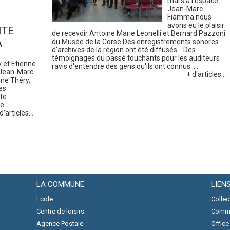
mars à l'espace
Jean-Marc
Fiamma nous
avons eu le plaisir
ITE
de recevoir Antoine Marie Leonelli et Bernard Pazzoni
A
du Musée de la Corse Des enregistrements sonores
d'archives de la région ont été diffusés... Des
témoignages du passé touchants pour les auditeurs
y et Etienne
ravis d'entendre des gens qu'ils ont connus. ...
e Jean-Marc
+ d'articles...
ène Théry,
les
tte
...
d'articles...
LA COMMUNE
LIEN
Ecole
Collec
Centre de loisirs
Comm
Agence Postale
Office