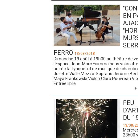
"CON
EN P
AJAC
"HOR
MURS
SERR
FERRO
13/08/2018
Dimanche 19 août à 19h00 au théâtre de v
l'Espace Jean-Marc Fiamma nous vous att
un récital lyrique et de musique de chambre 
Juliette Vialle Mezzo-Soprano Jérôme Bert
Maya Frankowski Violon ​Clara Pouvreau Vio
Entrée libre
+ 
FEU
D'AR
DU 1
13/08/2
Mercred
23h00 v