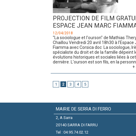
PROJECTION DE FILM GRATU
ESPACE JEAN MARC FIAMM
12/04/2018
"La sociologue et l'ourson" de Mathias Ther
Chaillou Vendredi 20 avril 18h30 à l'Espac
Fiamma avec Corsica doc La sociologue, Ir
spécialiste du droit et de la famille dépeint 
évolutions historiques et sociales liées à ce
dernière. L'ourson est son fils, en la personne
+ 
1
2
3
4
5
MAIRIE DE SERRA DI FERRO
2, A Sarra
20140 SARRA DI FARRU
Tel : 04.95.74.02.12