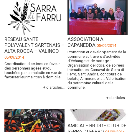
RESEAU SANTE
ASSOCIATION A
POLYVALENT SARTENAIS –
CAPANEDDA
05/09/2014
ALTA ROCCA – VALINCO
Promotion et développement de la
commune au travers d’activités
05/09/2014
d’échange et de partage :
Coordination d’actions en faveur
Organisation de lotos, de soirées
des personnes âgées et/ou
thématiques, Carnaval de Serra di
touchées par la maladie en vue de
Ferro, Sant ’Andria, concours de
favoriser leur maintien à domicile.
belote, A merendella… Valorisation
du patrimoine culturel de la
+ d'articles...
commune.
+ d'articles...
AMICALE BRIDGE CLUB DE
SERRA DI FERRO
05/09/2014