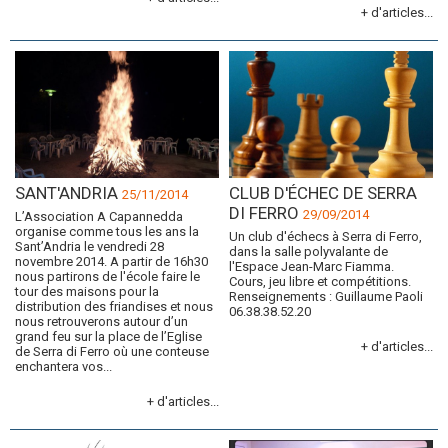
+ d'articles...
SANT'ANDRIA
CLUB D'ÉCHEC DE SERRA
25/11/2014
DI FERRO
29/09/2014
L’Association A Capannedda
organise comme tous les ans la
Un club d'échecs à Serra di Ferro,
Sant’Andria le vendredi 28
dans la salle polyvalante de
novembre 2014. A partir de 16h30
l'Espace Jean-Marc Fiamma.
nous partirons de l'école faire le
Cours, jeu libre et compétitions.
tour des maisons pour la
Renseignements : Guillaume Paoli
distribution des friandises et nous
06.38.38.52.20
nous retrouverons autour d’un
grand feu sur la place de l’Eglise
+ d'articles...
de Serra di Ferro où une conteuse
enchantera vos...
+ d'articles...