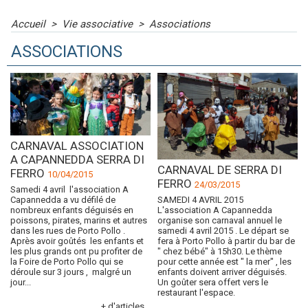
Accueil
>
Vie associative
>
Associations
ASSOCIATIONS
CARNAVAL ASSOCIATION
A CAPANNEDDA SERRA DI
CARNAVAL DE SERRA DI
FERRO
10/04/2015
FERRO
24/03/2015
Samedi 4 avril l'association A
Capannedda a vu défilé de
SAMEDI 4 AVRIL 2015
nombreux enfants déguisés en
L'association A Capannedda
poissons, pirates, marins et autres
organise son carnaval annuel le
dans les rues de Porto Pollo .
samedi 4 avril 2015 . Le départ se
Après avoir goûtés les enfants et
fera à Porto Pollo à partir du bar de
les plus grands ont pu profiter de
" chez bébé" à 15h30. Le thème
la Foire de Porto Pollo qui se
pour cette année est " la mer" , les
déroule sur 3 jours , malgré un
enfants doivent arriver déguisés.
jour...
Un goûter sera offert vers le
restaurant l'espace.
+ d'articles...