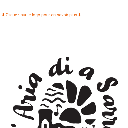
⬇️ Cliquez sur le logo pour en savoir plus ⬇️