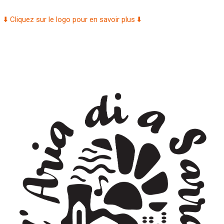
⬇️ Cliquez sur le logo pour en savoir plus ⬇️