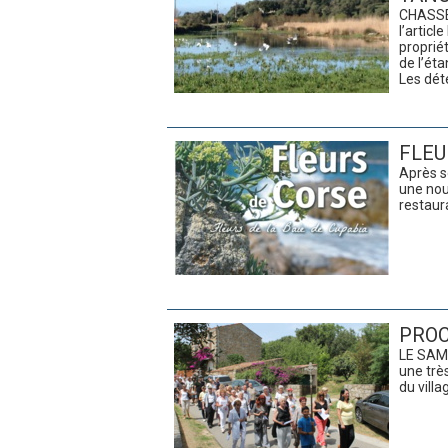
CHASSE
l’articl
proprié
de l’éta
Les dét
FLEU
Après s
une nou
restaur
PROC
LE SAME
une trè
du villa