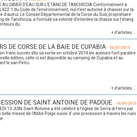
 AU GIBIER D’EAU SUR L’ETANG DE TANCHICCIA Conformément à
e L422-1 du Code de l’environnement, nul n’est autorisé à chasser sur la
té d’autrui. Le Conseil Départemental de la Corse du Sud, propriétaire
ng de Tanchiccia, a formulé sa volonté d’interdire la chasse sur l’étang.
enteurs du...
+ d'articles...
RS DE CORSE DE LA BAIE DE CUPABIA
-
06/07/2015
on franc succès dès sa sortie en octobre 2014 les auteurs font paraître
velle édition, celle-ci est disponible au camping de Cupabia et au
ant le san Petru
+ d'articles...
ESSION DE SAINT ANTOINE DE PADOUE
-
16/06/2015
DI 13 JUIN, Saint Antoine a été célébré à l'église de Serra di Ferro par
s belle messe de l'Abbé Polge suivie d' une procession à travers les rues
ge