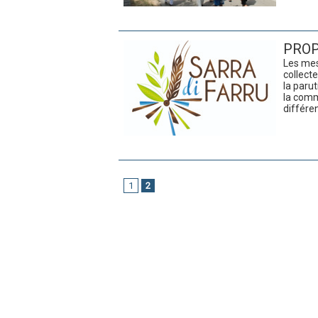
PROP
Les mes
collecte
la paru
la comm
différen
1
2