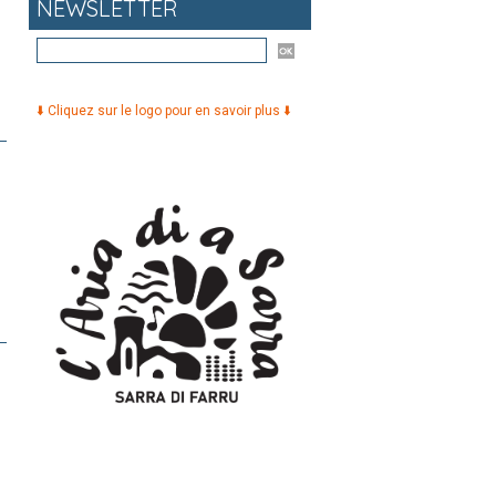
NEWSLETTER
⬇️ Cliquez sur le logo pour en savoir plus ⬇️