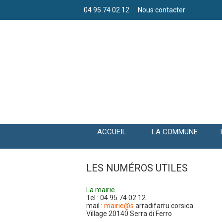
04 95 74 02 12
Nous contacter
ACCUEIL
LA COMMUNE
LES NUMÉROS UTILES
La mairie
Tel : 04.95.74.02.12.
mail :
mairie@s
arradifarru.corsica
Village 20140 Serra di Ferro