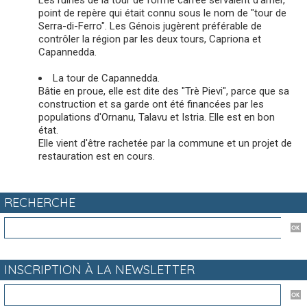
Les ruines de la tour de forme carrée servaient d'amer,
point de repère qui était connu sous le nom de "tour de
Serra-di-Ferro". Les Génois jugèrent préférable de
contrôler la région par les deux tours, Capriona et
Capannedda.
La tour de Capannedda.
Bâtie en proue, elle est dite des "Trè Pievi", parce que sa
construction et sa garde ont été financées par les
populations d'Ornanu, Talavu et Istria. Elle est en bon
état.
Elle vient d'être rachetée par la commune et un projet de
restauration est en cours.
RECHERCHE
INSCRIPTION À LA NEWSLETTER