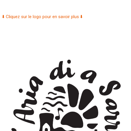
⬇️ Cliquez sur le logo pour en savoir plus ⬇️