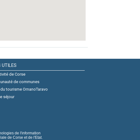
S UTILES
tivité de Corse
unauté de communes
 du tourisme OrnanoTaravo
e séjour
nologies de l'information
iale de Corse et de l'Etat.