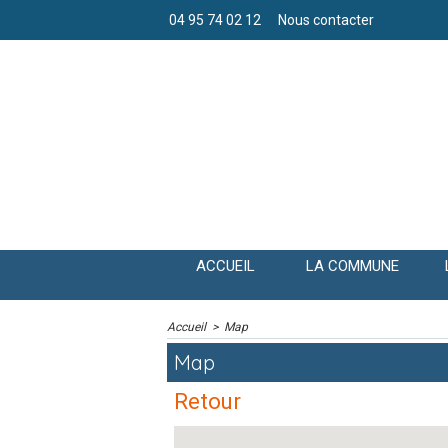
04 95 74 02 12
Nous contacter
ACCUEIL
LA COMMUNE
Accueil
>
Map
Map
Retour